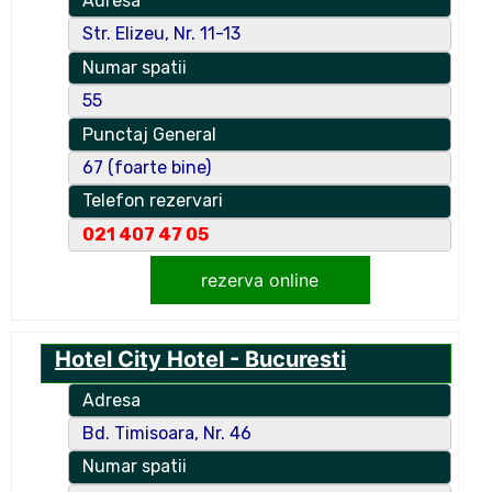
Adresa
Str. Elizeu, Nr. 11-13
Numar spatii
55
Punctaj General
67 (foarte bine)
Telefon rezervari
021 407 47 05
rezerva online
Hotel City Hotel - Bucuresti
Adresa
Bd. Timisoara, Nr. 46
Numar spatii