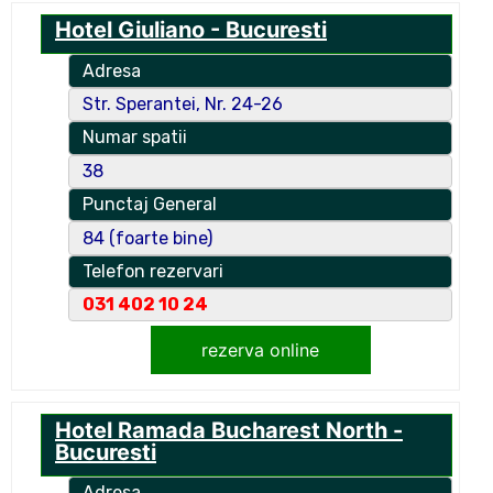
Hotel Giuliano - Bucuresti
Adresa
Str. Sperantei, Nr. 24-26
Numar spatii
38
Punctaj General
84 (foarte bine)
Telefon rezervari
031 402 10 24
rezerva online
Hotel Ramada Bucharest North -
Bucuresti
Adresa