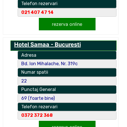
Telefon rezervari
021 407 47 14
rezerva online
Hotel Samaa - Bucuresti
Adresa
Bd. Ion Mihalache, Nr. 319c
Numar spatii
22
Punctaj General
69 (foarte bine)
Telefon rezervari
0372 372 368