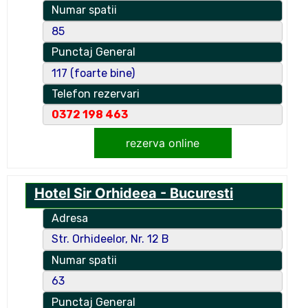
Numar spatii
85
Punctaj General
117 (foarte bine)
Telefon rezervari
0372 198 463
rezerva online
Hotel Sir Orhideea - Bucuresti
Adresa
Str. Orhideelor, Nr. 12 B
Numar spatii
63
Punctaj General