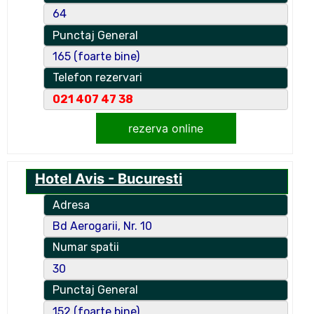
64
Punctaj General
165 (foarte bine)
Telefon rezervari
021 407 47 38
rezerva online
Hotel Avis - Bucuresti
Adresa
Bd Aerogarii, Nr. 10
Numar spatii
30
Punctaj General
152 (foarte bine)