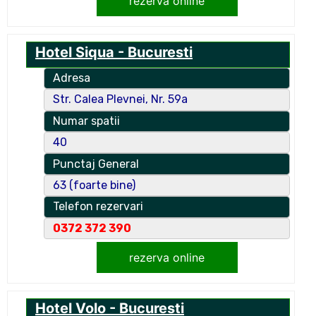
rezerva online
Hotel Siqua - Bucuresti
Adresa
Str. Calea Plevnei, Nr. 59a
Numar spatii
40
Punctaj General
63 (foarte bine)
Telefon rezervari
0372 372 390
rezerva online
Hotel Volo - Bucuresti