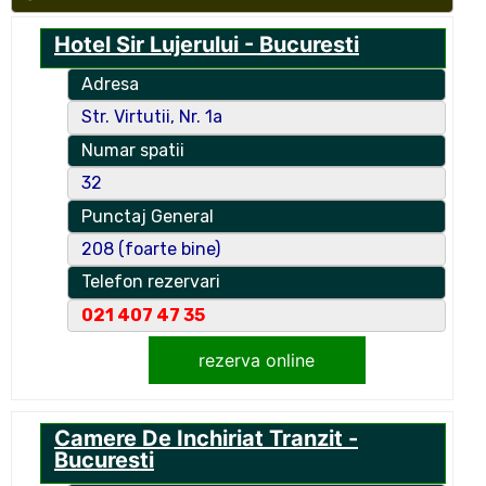
Hotel Sir Lujerului - Bucuresti
Adresa
Str. Virtutii, Nr. 1a
Numar spatii
32
Punctaj General
208 (foarte bine)
Telefon rezervari
021 407 47 35
rezerva online
Camere De Inchiriat Tranzit -
Bucuresti