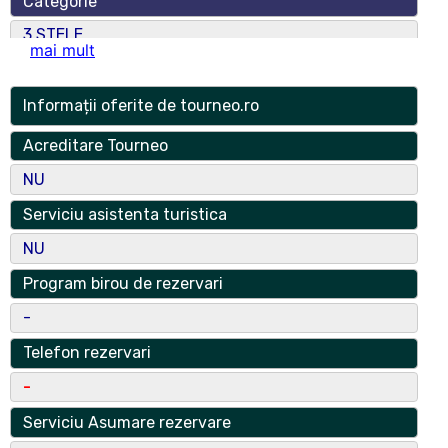
Categorie
3 STELE
mai mult
Numar spatii
1
Informații oferite de tourneo.ro
Numar locuri
Acreditare Tourneo
6
NU
Adresa
Serviciu asistenta turistica
Str. Franceza, Nr. 14, Parter, Ap. 4
NU
Localitate
Program birou de rezervari
Bucuresti
-
Localitate Componenta
Telefon rezervari
3
-
Judet
Serviciu Asumare rezervare