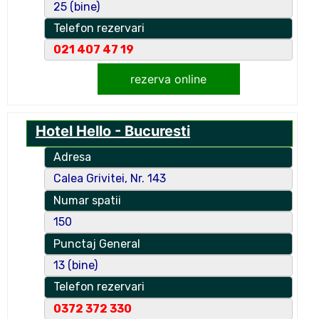
25 (bine)
Telefon rezervari
021 407 47 19
rezerva online
Hotel Hello - Bucuresti
Adresa
Calea Grivitei, Nr. 143
Numar spatii
150
Punctaj General
13 (bine)
Telefon rezervari
0372 372 330