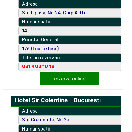
Adresa
Str. Lipova, Nr. 24, Corp A +b
Numar spatii
14
Punctaj General
176 (foarte bine)
Telefon rezervari
031 402 10 13
rezerva online
Hotel Sir Colentina - Bucuresti
Adresa
Str. Cremenita, Nr. 2a
Numar spatii