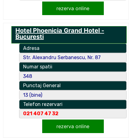
rezerva online
Hotel Phoenicia Grand Hotel -
Bucuresti
Adresa
Str. Alexandru Serbanescu, Nr. 87
Numar spatii
348
Punctaj General
13 (bine)
Telefon rezervari
021 407 47 32
rezerva online