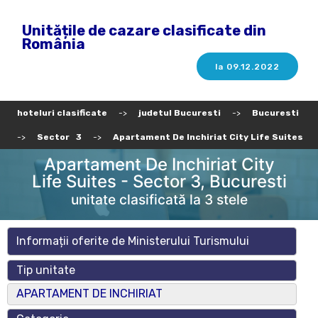
Unitățile de cazare clasificate din
România
la 09.12.2022
hoteluri clasificate
->
judetul Bucuresti
->
Bucuresti
->
Sector 3
->
Apartament De Inchiriat City Life Suites
Apartament De Inchiriat City
Life Suites - Sector 3, Bucuresti
unitate clasificată la 3 stele
Informații oferite de Ministerului Turismului
Tip unitate
APARTAMENT DE INCHIRIAT