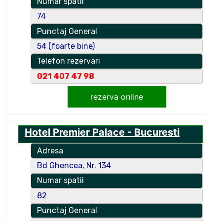
Numar spatii
74
Punctaj General
54 (foarte bine)
Telefon rezervari
021 407 47 98
rezerva online
Hotel Premier Palace - Bucuresti
Adresa
Bd Ghencea, Nr. 134
Numar spatii
82
Punctaj General