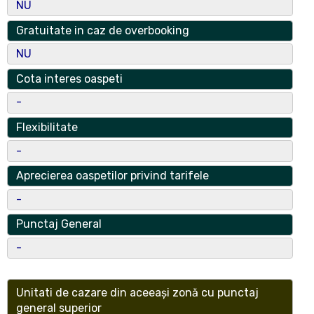
Bucuresti
NU
Tip Operator Economic
Gratuitate in caz de overbooking
Societate cu Raspundere Limitata
NU
Operator Economic
Cota interes oaspeti
VRL BUSINESS DEVELOPMENT
-
nr. reg. com
Flexibilitate
J40/4481/2013
-
CUI
Aprecierea oaspetilor privind tarifele
31464302
-
Numar certificat clasificare
Punctaj General
28984
-
Data Emitere Certificat
marti, 17 Nov, 2015
Unitati de cazare din aceeași zonă cu punctaj
general superior