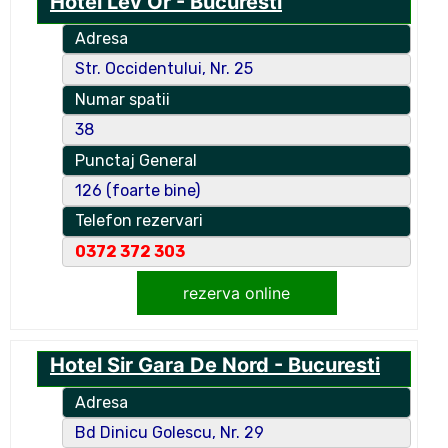
Hotel Lev Or - Bucuresti
Adresa
Str. Occidentului, Nr. 25
Numar spatii
38
Punctaj General
126 (foarte bine)
Telefon rezervari
0372 372 303
rezerva online
Hotel Sir Gara De Nord - Bucuresti
Adresa
Bd Dinicu Golescu, Nr. 29