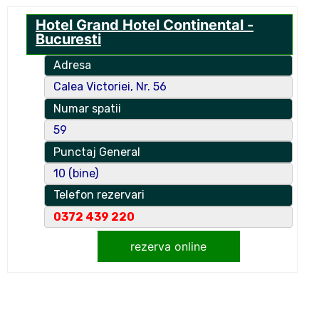
Hotel Grand Hotel Continental -
Bucuresti
Adresa
Calea Victoriei, Nr. 56
Numar spatii
59
Punctaj General
10 (bine)
Telefon rezervari
0372 439 220
rezerva online