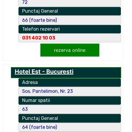
72
Punctaj General
66 (foarte bine)
Telefon rezervari
031 402 10 03
rezerva online
Hotel Est - Bucuresti
Adresa
Sos. Pantelimon, Nr. 23
Numar spatii
63
Punctaj General
64 (foarte bine)