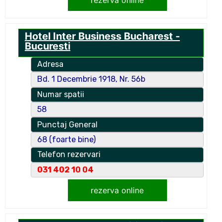
rezerva online
Hotel Inter Business Bucharest -
Bucuresti
Adresa
Bd. 1 Decembrie 1918, Nr. 56b
Numar spatii
58
Punctaj General
68 (foarte bine)
Telefon rezervari
031 402 10 04
rezerva online