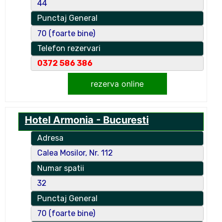
44
Punctaj General
70 (foarte bine)
Telefon rezervari
0372 586 386
rezerva online
Hotel Armonia - Bucuresti
Adresa
Calea Mosilor, Nr. 112
Numar spatii
32
Punctaj General
70 (foarte bine)