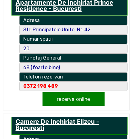
Apartamente De Inchiriat Prince
Residence - Bucuresti
Adresa
Str. Principatele Unite, Nr. 42
Numar spatii
20
Punctaj General
68 (foarte bine)
Telefon rezervari
0372 198 489
rezerva online
Camere De Inchiriat Elizeu -
Bucuresti