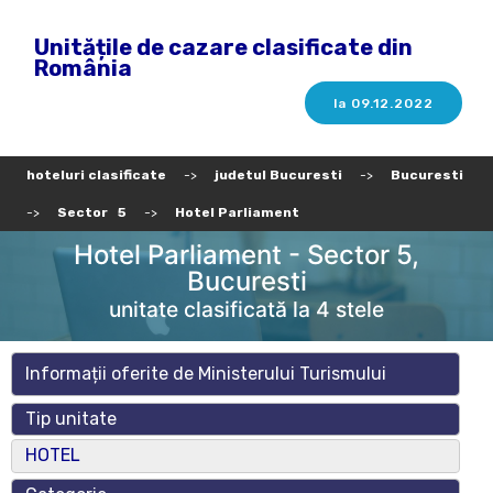
Unitățile de cazare clasificate din
România
la 09.12.2022
hoteluri clasificate
->
judetul Bucuresti
->
Bucuresti
->
Sector 5
->
Hotel Parliament
Hotel Parliament - Sector 5,
Bucuresti
unitate clasificată la 4 stele
Informații oferite de Ministerului Turismului
Tip unitate
HOTEL