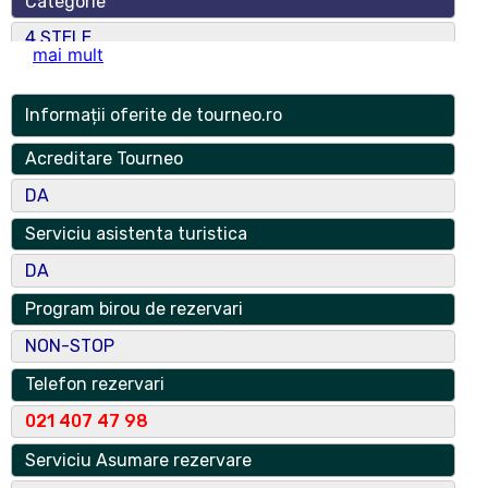
Categorie
4 STELE
mai mult
Numar spatii
74
Informații oferite de tourneo.ro
Numar locuri
Acreditare Tourneo
148
DA
Adresa
Serviciu asistenta turistica
STR. IZVOR, NR. 106
DA
Localitate
Program birou de rezervari
Bucuresti
NON-STOP
Localitate Componenta
Telefon rezervari
5
021 407 47 98
Judet
Serviciu Asumare rezervare