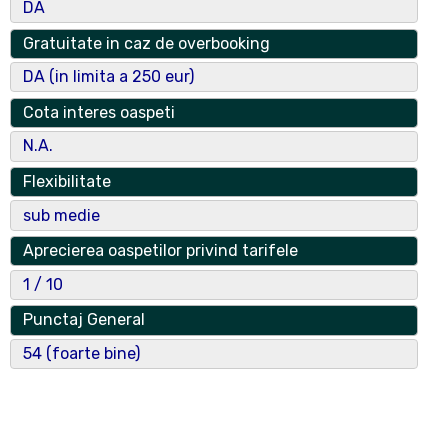
Bucuresti
DA
Tip Operator Economic
Gratuitate in caz de overbooking
Societate cu Raspundere Limitata
DA (in limita a 250 eur)
Operator Economic
Cota interes oaspeti
FOND EXIM
N.A.
nr. reg. com
Flexibilitate
J40/16081/1992
sub medie
CUI
Aprecierea oaspetilor privind tarifele
400350
1 / 10
Numar certificat clasificare
Punctaj General
4572/2020
54 (foarte bine)
Data Emitere Certificat
luni, 02 aug., 2010