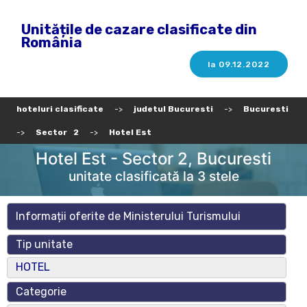
Unitățile de cazare clasificate din
România
la 09.12.2022
hoteluri clasificate
->
judetul Bucuresti
->
Bucuresti
->
Sector 2
->
Hotel Est
Hotel Est - Sector 2, Bucuresti
unitate clasificată la 3 stele
Informații oferite de Ministerului Turismului
Tip unitate
HOTEL
Categorie