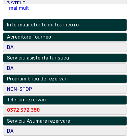
3 STELE
mai mult
Numar spatii
63
Informații oferite de tourneo.ro
Numar locuri
Acreditare Tourneo
95
DA
Adresa
Serviciu asistenta turistica
sos. Pantelimon, nr. 23
DA
Localitate
Program birou de rezervari
Bucuresti
NON-STOP
Localitate Componenta
Telefon rezervari
2
0372 372 350
Judet
Serviciu Asumare rezervare
Bucuresti
DA