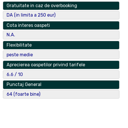
Tip Operator Economic
Gratuitate in caz de overbooking
Societate pe Actiuni
DA (in limita a 250 eur)
Operator Economic
Cota interes oaspeti
POSTAVARIA ROMANA , SUCURSALA HOTEL EST
N.A.
BUCURE
Flexibilitate
nr. reg. com
peste medie
J40/9260/2005
Aprecierea oaspetilor privind tarifele
CUI
6.6 / 10
17615450
Punctaj General
Numar certificat clasificare
64 (foarte bine)
9003/3712
Data Emitere Certificat
joi, 17 dec., 2015