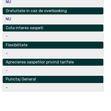
Giurgiu
NU
Tip Operator Economic
Gratuitate in caz de overbooking
Societate cu Raspundere Limitata
NU
Operator Economic
Cota interes oaspeti
ECO VILLAGE
-
nr. reg. com
Flexibilitate
J52/838/2008
-
CUI
Aprecierea oaspetilor privind tarifele
24389178
-
Numar certificat clasificare
Punctaj General
24260
-
Data Emitere Certificat
2021-12-28T00:00:00.000