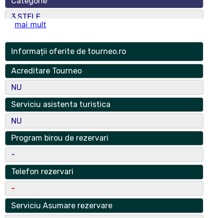
Categorie
3 STELE
mai mult
Numar spatii
4
Informații oferite de tourneo.ro
Numar locuri
Acreditare Tourneo
8
NU
Adresa
Serviciu asistenta turistica
str. D.R. Ioanitescu, nr. 3
NU
Localitate
Program birou de rezervari
Giurgiu
-
Localitate Componenta
Telefon rezervari
Greaca
-
Judet
Serviciu Asumare rezervare